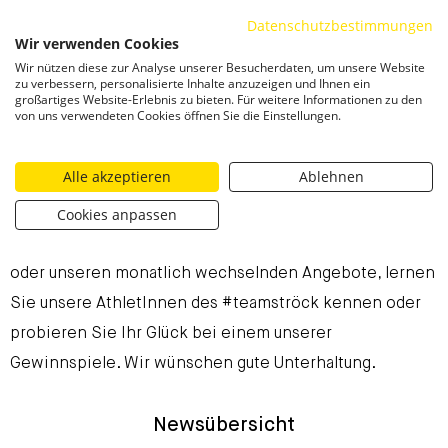
Datenschutzbestimmungen
ZUM INHALT SPRINGEN
Wir verwenden Cookies
Togg
Wir nützen diese zur Analyse unserer Besucherdaten, um unsere Website
zu verbessern, personalisierte Inhalte anzuzeigen und Ihnen ein
großartiges Website-Erlebnis zu bieten. Für weitere Informationen zu den
Aktuelle Neuigkeiten
von uns verwendeten Cookies öffnen Sie die Einstellungen.
Bei Ströck ist immer etwas los. Erfahren Sie hier laufend
Alle akzeptieren
Ablehnen
aktuelle Neuigkeiten aus unserer Backstube, lernen Sie
Cookies anpassen
unsere Produktinnovationen kennen, schmökern Sie in
der aktuellen Ausgabe unseres Magazins „griffig&glatt“
oder unseren monatlich wechselnden Angebote, lernen
Sie unsere AthletInnen des #teamströck kennen oder
probieren Sie Ihr Glück bei einem unserer
Gewinnspiele. Wir wünschen gute Unterhaltung.
Newsübersicht