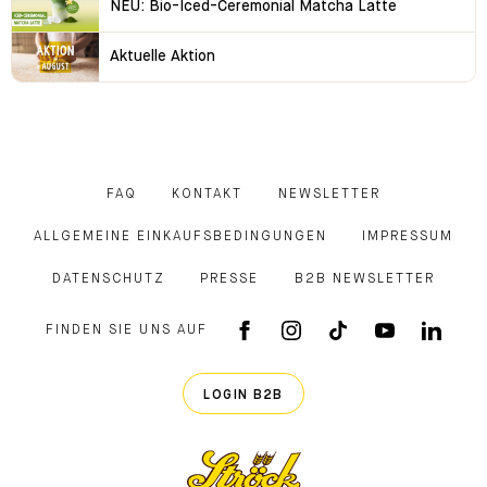
NEU: Bio-Iced-Ceremonial Matcha Latte
Aktuelle Aktion
FAQ
KONTAKT
NEWSLETTER
ALLGEMEINE EINKAUFSBEDINGUNGEN
IMPRESSUM
DATENSCHUTZ
PRESSE
B2B NEWSLETTER
FINDEN SIE UNS AUF
FACEBOOK APP
INSTAGRAM
TIKTOK
YOUTUB
LINK
LOGIN B2B