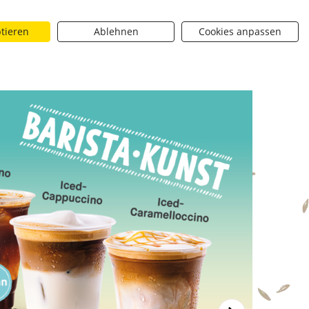
ptieren
Ablehnen
Cookies anpassen
Suchen
riere
Über uns
BROTique
 dropdown toggle
Neuigkeiten dropdown toggle
Neuigkeiten dropdown toggle
Submit