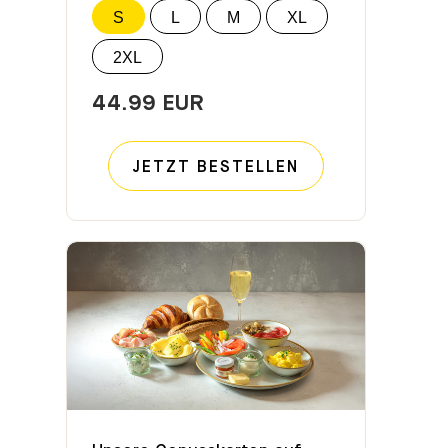
S
L
M
XL
2XL
44.99 EUR
JETZT BESTELLEN
Unsere Genusskarten auf einen Blick