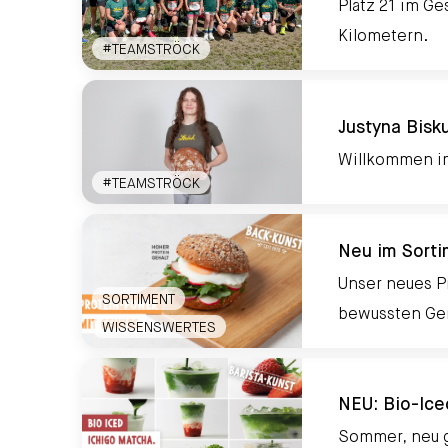
Platz 21 im Ge
Kilometern.
Gemeinsam stark: #teamströck beim Wings for L
#TEAMSTRÖCK
Justyna Bisk
Willkommen im
#TEAMSTRÖCK
Justyna Biskup
Neu im Sorti
Unser neues P
SORTIMENT
bewussten Ge
WISSENSWERTES
Neu im Sortiment: Protein-Power mit Genuss
NEU: Bio-Ic
Sommer, neu g