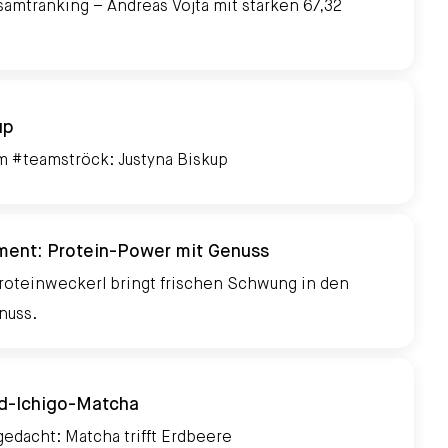
samtranking – Andreas Vojta mit starken 67,32
ife World Run 2026
up
 #teamströck: Justyna Biskup
ment: Protein-Power mit Genuss
roteinweckerl bringt frischen Schwung in den
nuss.
ed-Ichigo-Matcha
edacht: Matcha trifft Erdbeere