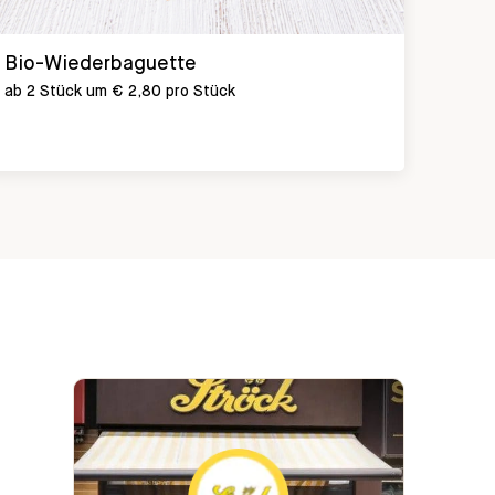
Bio-Wiederbaguette
Komb
ab 2 Stück um € 2,80 pro Stück
Kornkä
oder o
Sonn- 