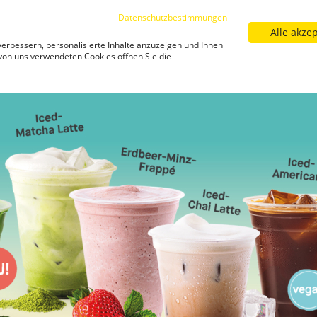
Datenschutzbestimmungen
Alle akze
Sortiment
Filialfinder
Neuigkeiten
Kar
erbessern, personalisierte Inhalte anzuzeigen und Ihnen
Neuigkeiten
 von uns verwendeten Cookies öffnen Sie die