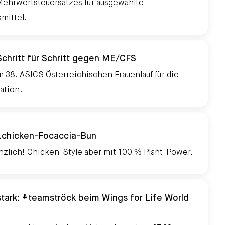
ehrwertsteuersatzes für ausgewählte
mittel.
undnahrungsmitteln
hritt für Schritt gegen ME/CFS
m 38. ASICS Österreichischen Frauenlauf für die
tion.
.chicken-Focaccia-Bun
anzlich! Chicken-Style aber mit 100 % Plant-Power.
ark: #teamströck beim Wings for Life World