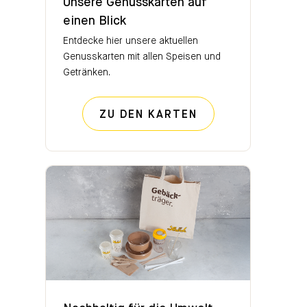
Unsere Genusskarten auf
einen Blick
Entdecke hier unsere aktuellen
Genusskarten mit allen Speisen und
Getränken.
UNSERE GENUSSK
ZU DEN KARTEN
Nachhaltig für die Umwelt