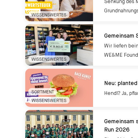
Senkung des M
Grundnahrungs
Mehrwertsteueranpassung bei ausgewählten Gr
WISSENSWERTES
Gemeinsam Sc
Wir liefen bei
WE&ME Founda
WISSENSWERTES
Gemeinsam Schritt für Schritt gegen ME/CFS
Neu: planted
SORTIMENT
Hendl? Ja, pfl
WISSENSWERTES
Neu: planted.chicken-Focaccia-Bun
Gemeinsam st
Run 2026