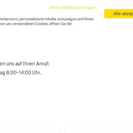
Datenschutzbestimmungen
Alle akze
Sortiment
Filialfinder
Neuigkeiten
Kar
erbessern, personalisierte Inhalte anzuzeigen und Ihnen
Neuigkeiten
 von uns verwendeten Cookies öffnen Sie die
n uns auf Ihren Anruf:
ag 8:00-14:00 Uhr.