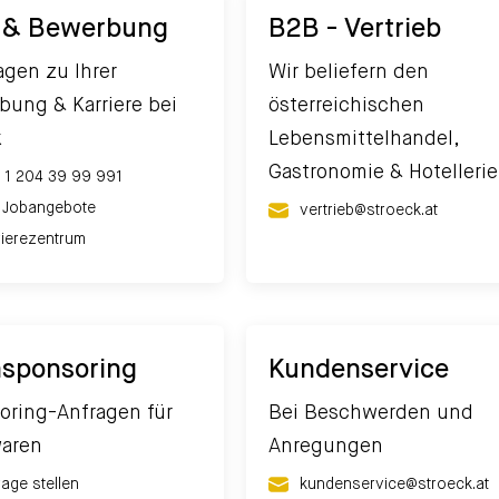
 & Bewerbung
B2B - Vertrieb
agen zu Ihrer
Wir beliefern den
bung & Karriere bei
österreichischen
k
Lebensmittelhandel,
Gastronomie & Hotellerie
 1 204 39 99 991
e Jobangebote
vertrieb@stroeck.at
rierezentrum
sponsoring
Kundenservice
oring-Anfragen für
Bei Beschwerden und
aren
Anregungen
rage stellen
kundenservice@stroeck.at