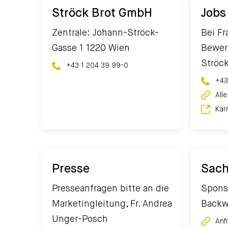
Ströck Brot GmbH
Jobs
Zentrale: Johann-Ströck-
Bei Fr
Gasse 1 1220 Wien
Bewer
Ströc
+43 1 204 39 99-0
+43
All
Kar
Presse
Sach
Presseanfragen bitte an die
Spons
Marketingleitung, Fr. Andrea
Backw
Unger-Posch
Anf