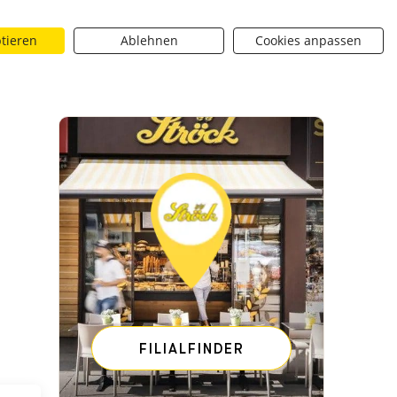
ptieren
Ablehnen
Cookies anpassen
Suchen
riere
Über uns
BROTique
 dropdown toggle
Neuigkeiten dropdown toggle
Neuigkeiten dropdown toggle
Submit
FILIALFINDER