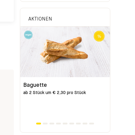
AKTIONEN
Baguette
Bio-Bag
ab 2 Stück um € 2,30 pro Stück
ab 2 Stück