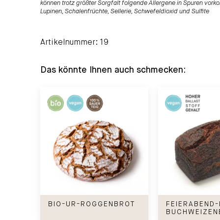
können trotz größter Sorgfalt folgende Allergene in Spuren vorko
Lupinen, Schalenfrüchte, Sellerie, Schwefeldioxid und Sulfite
Artikelnummer: 19
Das könnte Ihnen auch schmecken:
Bio-Ur-Roggenbrot
Feierabend-Rog
BIO-UR-ROGGENBROT
FEIERABEND
BUCHWEIZEN