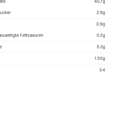
ate
40.7g
ucker
2.9g
0.9g
esaettigte Fettsaeuren
0.2g
e
5.3g
1.50g
3.4