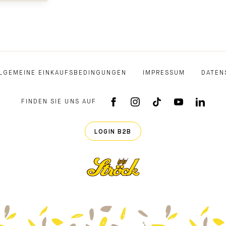
LGEMEINE EINKAUFSBEDINGUNGEN
IMPRESSUM
DATEN
FINDEN SIE UNS AUF
FACEBOOK APP
INSTAGRAM
TIKTOK
YOUTUB
LINK
LOGIN B2B
Ströck