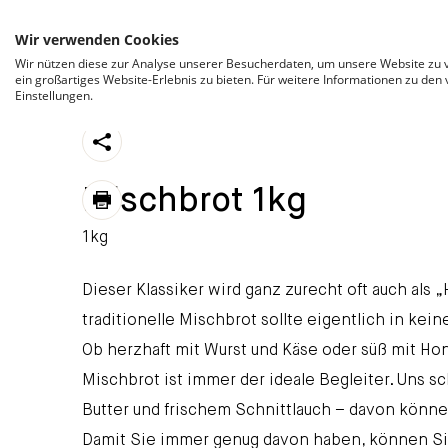
ZUM INHALT SPRINGEN
Wir verwenden Cookies
Wir nützen diese zur Analyse unserer Besucherdaten, um unsere Website zu v
ein großartiges Website-Erlebnis zu bieten. Für weitere Informationen zu den
Einstellungen.
https://stroeck.at/sortiment/mischbrot-1kg/
Mi
Toogle share
Mischbrot 1kg
print
1kg
Dieser Klassiker wird ganz zurecht oft auch als
traditionelle Mischbrot sollte eigentlich in kei
Ob herzhaft mit Wurst und Käse oder süß mit Ho
Mischbrot ist immer der ideale Begleiter. Uns 
Butter und frischem Schnittlauch – davon können
Damit Sie immer genug davon haben, können Sie