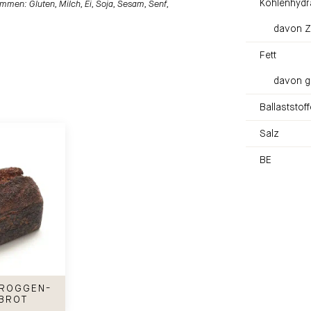
Kohlenhydr
mmen: Gluten, Milch, Ei, Soja, Sesam, Senf,
davon Z
Fett
davon g
Ballaststoff
Salz
BE
gen-Buchweizenbrot
-ROGGEN-
BROT