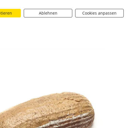
ptieren
Ablehnen
Cookies anpassen
Suchen
riere
Über uns
BROTique
 dropdown toggle
Neuigkeiten dropdown toggle
Neuigkeiten dropdown toggle
Submit
- [SHARE_URL]
Ströck - Mischbrot 1kg
[SHARE_URL]