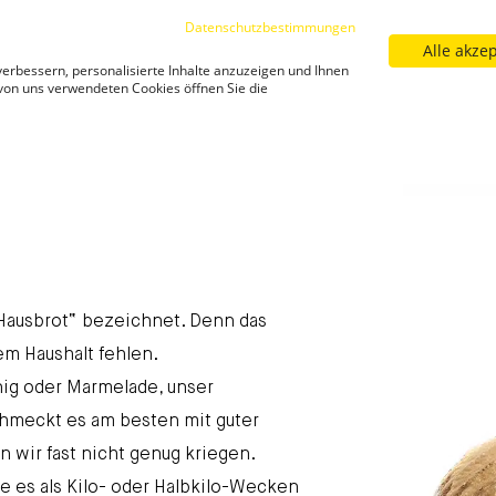
Datenschutzbestimmungen
Alle akze
Sortiment
Filialfinder
Neuigkeiten
Kar
erbessern, personalisierte Inhalte anzuzeigen und Ihnen
Neuigkeiten
 von uns verwendeten Cookies öffnen Sie die
schbrot 1kg
Mischbrot 1kg - [SHARE_URL]
Mischbrot 1kg 
 „Hausbrot“ bezeichnet. Denn das
nem Haushalt fehlen.
nig oder Marmelade, unser
schmeckt es am besten mit guter
 wir fast nicht genug kriegen.
 es als Kilo- oder Halbkilo-Wecken