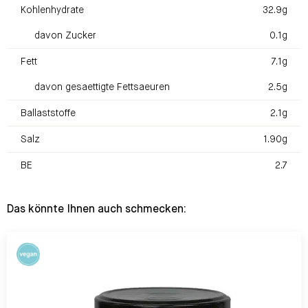
Kohlenhydrate
32.9g
davon Zucker
0.1g
Fett
7.1g
davon gesaettigte Fettsaeuren
2.5g
Ballaststoffe
2.1g
Salz
1.90g
BE
2.7
Das könnte Ihnen auch schmecken: