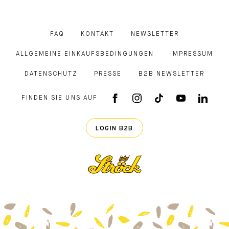
FAQ
KONTAKT
NEWSLETTER
ALLGEMEINE EINKAUFSBEDINGUNGEN
IMPRESSUM
DATENSCHUTZ
PRESSE
B2B NEWSLETTER
FINDEN SIE UNS AUF
FACEBOOK APP
INSTAGRAM
TIKTOK
YOUTUB
LINK
LOGIN B2B
Ströck