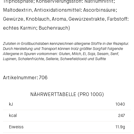
Triphosphate; Konservierungsstoff: Natriumnitrit;
Maltodextrin, Antioxidationsmittel: Ascorbinsäure;
Gewürze, Knoblauch, Aroma, Gewürzextrakte, Farbstoff:
echtes Karmin; Buchenrauch)
Zutaten in Großbuchstaben kennzeichnen allergene Stoffe in der Rezeptur.
Durch Herstellung und Transport können trotz größter Sorgfalt folgende
Allergene in Spuren vorkommen: Gluten, Milch, Ei, Soja, Sesam, Senf,
Lupinen, Schalenfrüchte, Sellerie, Schwefeldioxid und Sulfite
Artikelnummer: 706
NÄHRWERTTABELLE (PRO 100G)
kJ
1040
kcal
247
Eiweiss
11.9g