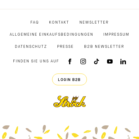
FAQ
KONTAKT
NEWSLETTER
ALLGEMEINE EINKAUFSBEDINGUNGEN
IMPRESSUM
DATENSCHUTZ
PRESSE
B2B NEWSLETTER
FINDEN SIE UNS AUF
FACEBOOK APP
INSTAGRAM
TIKTOK
YOUTUB
LINK
LOGIN B2B
Ströck