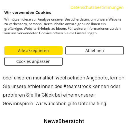
Datenschutzbestimmungen
ZUM INHALT SPRINGEN
Wir verwenden Cookies
Togg
Wir nützen diese zur Analyse unserer Besucherdaten, um unsere Website
zu verbessern, personalisierte Inhalte anzuzeigen und Ihnen ein
großartiges Website-Erlebnis zu bieten. Für weitere Informationen zu den
Aktuelle Neuigkeiten
von uns verwendeten Cookies öffnen Sie die Einstellungen.
Bei Ströck ist immer etwas los. Erfahren Sie hier laufend
Alle akzeptieren
Ablehnen
aktuelle Neuigkeiten aus unserer Backstube, lernen Sie
Cookies anpassen
unsere Produktinnovationen kennen, schmökern Sie in
der aktuellen Ausgabe unseres Magazins „griffig&glatt“
oder unseren monatlich wechselnden Angebote, lernen
Sie unsere AthletInnen des #teamströck kennen oder
probieren Sie Ihr Glück bei einem unserer
Gewinnspiele. Wir wünschen gute Unterhaltung.
Newsübersicht