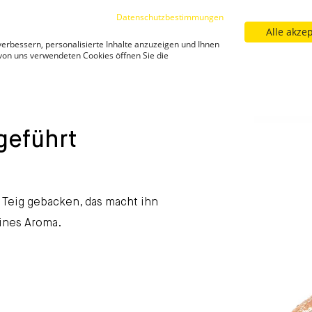
Datenschutzbestimmungen
Alle akze
Sortiment
Filialfinder
Neuigkeiten
Kar
erbessern, personalisierte Inhalte anzuzeigen und Ihnen
Neuigkeiten
 von uns verwendeten Cookies öffnen Sie die
zeitgefuehrt/
Bio-Kornspitz langzeitgeführt
Bio-Kornspitz 
geführt
 Teig gebacken, das macht ihn
ines Aroma.