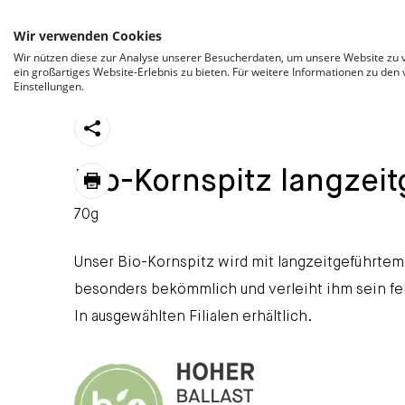
ZUM INHALT SPRINGEN
Wir verwenden Cookies
Wir nützen diese zur Analyse unserer Besucherdaten, um unsere Website zu v
ein großartiges Website-Erlebnis zu bieten. Für weitere Informationen zu den
Einstellungen.
https://stroeck.at/sortiment/bio-kornspitz-lang
Toogle share
Bio-Kornspitz langzeit
print
70g
Unser Bio-Kornspitz wird mit langzeitgeführtem
besonders bekömmlich und verleiht ihm sein fe
In ausgewählten Filialen erhältlich.