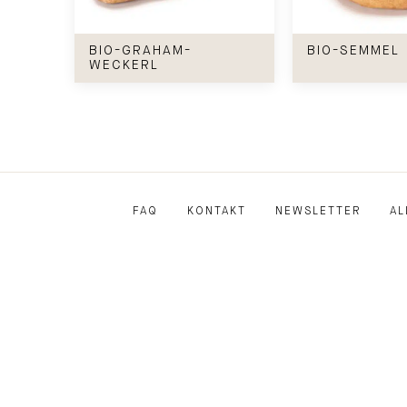
Bio-Graham-Weckerl
Bio-Semmel
BIO-GRAHAM-
BIO-SEMMEL
WECKERL
FAQ
KONTAKT
NEWSLETTER
AL