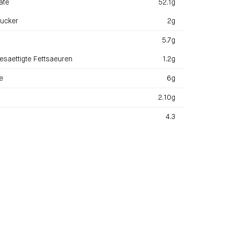
ate
52.1g
ucker
2g
5.7g
esaettigte Fettsaeuren
1.2g
e
6g
2.10g
4.3