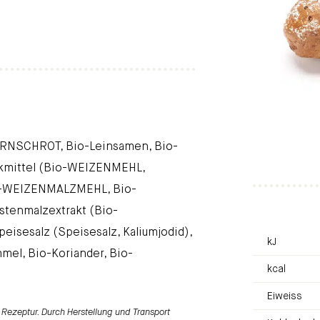
NSCHROT, Bio-Leinsamen, Bio-
mittel (Bio-WEIZENMEHL,
Bio-WEIZENMALZMEHL, Bio-
tenmalzextrakt (Bio-
isesalz (Speisesalz, Kaliumjodid),
kJ
el, Bio-Koriander, Bio-
kcal
Eiweiss
Rezeptur. Durch Herstellung und Transport