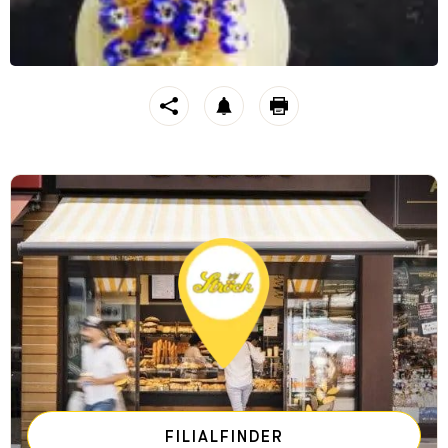
https://stroeck.at/neuigkeiten/backen-mit-pierre-suesse
Toogle share
notification
print
FILIALFINDER