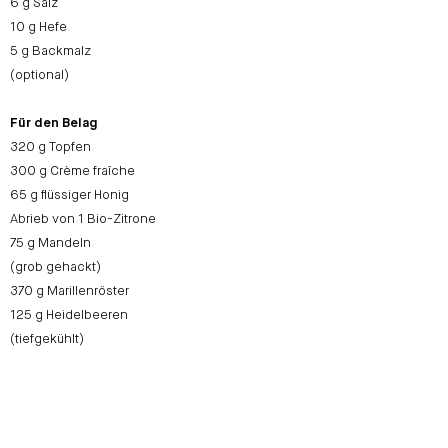
6 g Salz
10 g Hefe
5 g Backmalz
(optional)
Für den Belag
320 g Topfen
300 g Crème fraîche
65 g flüssiger Honig
Abrieb von 1 Bio-Zitrone
75 g Mandeln
(grob gehackt)
370 g Marillenröster
125 g Heidelbeeren
(tiefgekühlt)