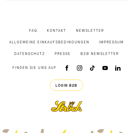
FAQ
KONTAKT
NEWSLETTER
ALLGEMEINE EINKAUFSBEDINGUNGEN
IMPRESSUM
DATENSCHUTZ
PRESSE
B2B NEWSLETTER
FINDEN SIE UNS AUF
FACEBOOK APP
INSTAGRAM
TIKTOK
YOUTUB
LINK
LOGIN B2B
Ströck