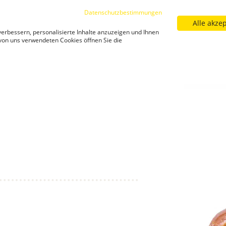
Datenschutzbestimmungen
Alle akze
Sortiment
Filialfinder
Neuigkeiten
Kar
erbessern, personalisierte Inhalte anzuzeigen und Ihnen
Neuigkeiten
 von uns verwendeten Cookies öffnen Sie die
iezel 300g
Striezel 300g - [SHARE_URL]
Striezel 300g - [