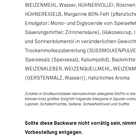
WEIZENMEHL, Wasser, HÜHNERVOLLEI, Rosinen,
HÜHNEREIGELB, Margarine 80% Fett (pflanzliche 
Emulgator: Mono- und Diglyceride von Speisefett
Säuerungsmittel: Zitronensäure), Glukosesirup, I
und Sonnenblumenöl in veränderlichen Gewicht
Trockenmolkezubereitung (SÜSSMOLKENPULVER,
Speisesalz (Speisesalz, Kaliumjodid), Backmitt
WEIZENKLEBER, WEIZENQUELLMEHL, WEIZENMA
(GERSTENMALZ, Wasser)), natürliches Aroma
Zutaten in Großbuchstaben kennzeichnen allergene Stoffe in der 
können trotz größter Sorgfalt folgende Allergene in Spuren vorko
Lupinen, Schalenfrüchte, Sellerie, Schwefeldioxid und Sulfite
Sollte diese Backware nicht vorrätig sein, nimm
Vorbestellung entgegen.