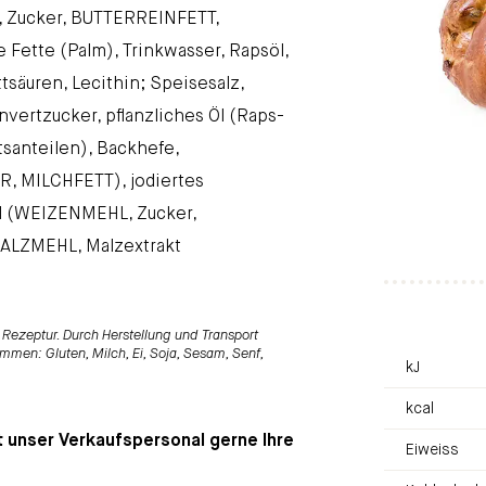
 Zucker, BUTTERREINFETT,
Fette (Palm), Trinkwasser, Rapsöl,
säuren, Lecithin; Speisesalz,
nvertzucker, pflanzliches Öl (Raps-
santeilen), Backhefe,
 MILCHFETT), jodiertes
el (WEIZENMEHL, Zucker,
LZMEHL, Malzextrakt
Rezeptur. Durch Herstellung und Transport
mmen: Gluten, Milch, Ei, Soja, Sesam, Senf,
kJ
kcal
t unser Verkaufspersonal gerne Ihre
Eiweiss