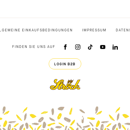
LGEMEINE EINKAUFSBEDINGUNGEN
IMPRESSUM
DATEN
FINDEN SIE UNS AUF
FACEBOOK APP
INSTAGRAM
TIKTOK
YOUTUB
LINK
LOGIN B2B
Ströck