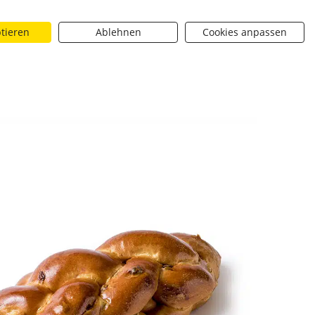
ptieren
Ablehnen
Cookies anpassen
Suchen
riere
Über uns
BROTique
 dropdown toggle
Neuigkeiten dropdown toggle
Neuigkeiten dropdown toggle
Submit
SHARE_URL]
Ströck - Striezel 300g
[SHARE_URL]