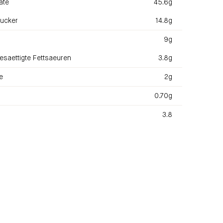
ate
45.6g
ucker
14.8g
9g
esaettigte Fettsaeuren
3.8g
e
2g
0.70g
3.8