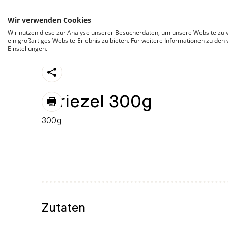
ZUM INHALT SPRINGEN
Wir verwenden Cookies
Wir nützen diese zur Analyse unserer Besucherdaten, um unsere Website zu v
ein großartiges Website-Erlebnis zu bieten. Für weitere Informationen zu den
Einstellungen.
https://stroeck.at/sortiment/striezel-300g/
Str
Toogle share
Striezel 300g
print
300g
Zutaten