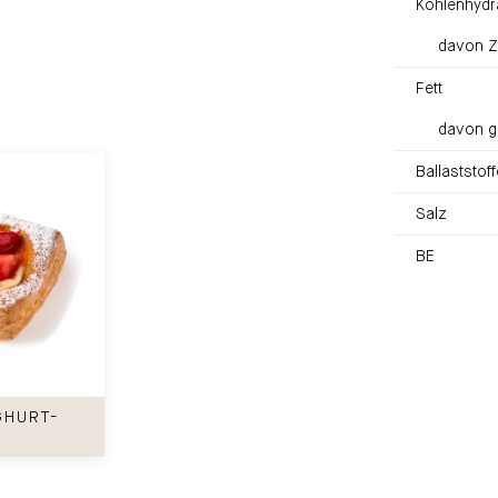
Kohlenhydr
davon Z
Fett
davon g
Ballaststoff
Salz
BE
-Plunder
GHURT-