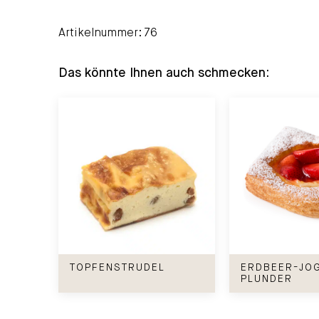
Artikelnummer: 76
Das könnte Ihnen auch schmecken:
Topfenstrudel
Erdbeer-Joghurt
TOPFENSTRUDEL
ERDBEER-JO
PLUNDER