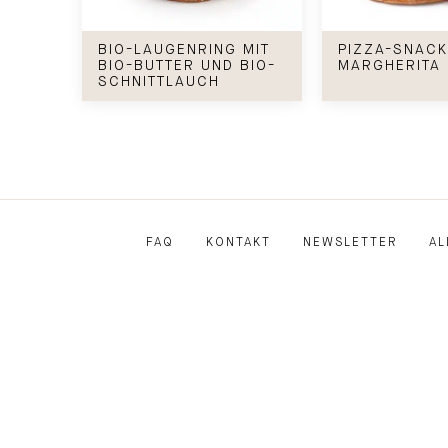
Bio-Laugenring mit Bio-Butter und Bio-Schnittl
Pizza-Snack Mar
BIO-LAUGENRING MIT
PIZZA-SNAC
BIO-BUTTER UND BIO-
MARGHERITA
SCHNITTLAUCH
FAQ
KONTAKT
NEWSLETTER
AL