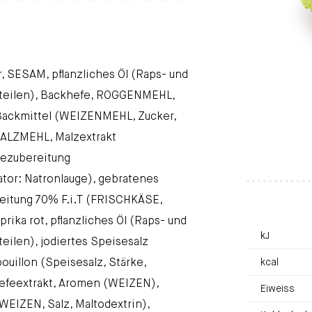
 SESAM, pflanzliches Öl (Raps- und
teilen), Backhefe, ROGGENMEHL,
, Backmittel (WEIZENMEHL, Zucker,
LZMEHL, Malzextrakt
ezubereitung
or: Natronlauge), gebratenes
reitung 70% F.i.T (FRISCHKÄSE,
ika rot, pflanzliches Öl (Raps- und
kJ
ilen), jodiertes Speisesalz
ouillon (Speisesalz, Stärke,
kcal
Hefeextrakt, Aromen (WEIZEN),
Eiweiss
IZEN, Salz, Maltodextrin),