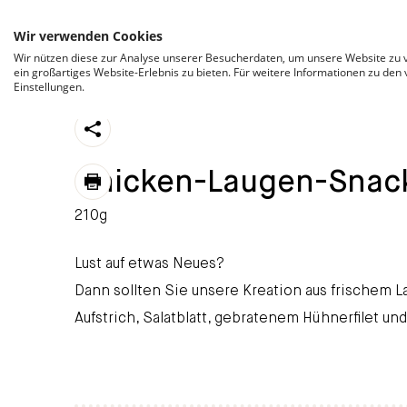
ZUM INHALT SPRINGEN
Wir verwenden Cookies
Wir nützen diese zur Analyse unserer Besucherdaten, um unsere Website zu v
ein großartiges Website-Erlebnis zu bieten. Für weitere Informationen zu den
Einstellungen.
https://stroeck.at/sortiment/chicken-laugen-s
Toogle share
Chicken-Laugen-Snac
print
210g
Lust auf etwas Neues?
Dann sollten Sie unsere Kreation aus frischem
Aufstrich, Salatblatt, gebratenem Hühnerfilet u