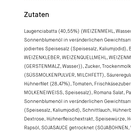
Zutaten
Laugenciabatta (40,55%) (WEIZENMEHL, Wasser,
Sonnenblumenöl in veränderlichen Gewichtsan
jodiertes Speisesalz (Speisesalz, Kaliumjodid)
WEIZENKLEBER, WEIZENQUELLMEHL, WEIZENMA
(GERSTENMALZ, Wasser)), Zucker, Trockenmolk
(SÜSSMOLKENPULVER, MILCHFETT), Säureregulat
Hühnerfilet (28,47%), Tomaten, Frischkäsezube
MOLKENEIWEISS, Speisesalz), Romana Salat, Papr
Sonnenblumenöl in veränderlichen Gewichtsante
(Speisesalz, Kaliumjodid), Schnittlauch, Hühnerb
Dextrose, Hühnerfleischextrakt, Speisewürze, 
Rapsöl, SOJASAUCE getrocknet (SOJABOHNEN, WE