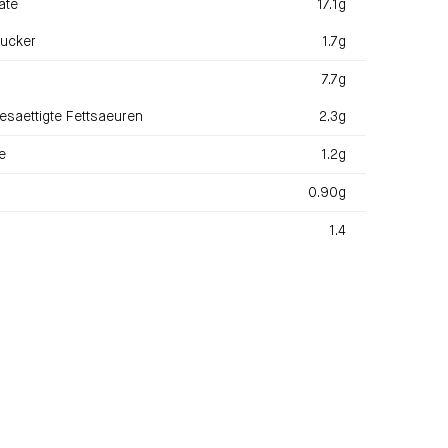
ate
17.1g
ucker
1.7g
7.7g
esaettigte Fettsaeuren
2.3g
e
1.2g
0.90g
1.4