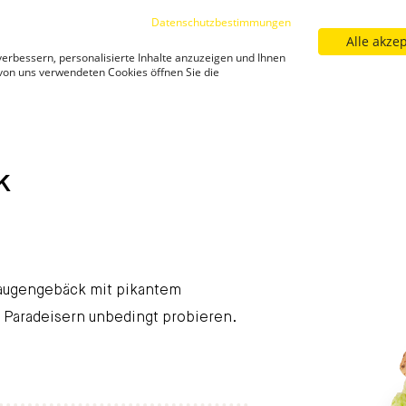
Datenschutzbestimmungen
Alle akze
Sortiment
Filialfinder
Neuigkeiten
Kar
erbessern, personalisierte Inhalte anzuzeigen und Ihnen
Neuigkeiten
 von uns verwendeten Cookies öffnen Sie die
nack/
Chicken-Laugen-Snack
Chicken-Laugen-Snack - [SH
k
 Laugengebäck mit pikantem
nd Paradeisern unbedingt probieren.