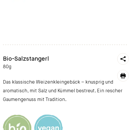
https
Bio-Salzstangerl
To
80g
pri
Das klassische Weizenkleingebäck – knusprig und
aromatisch, mit Salz und Kümmel bestreut. Ein rescher
Gaumengenuss mit Tradition.