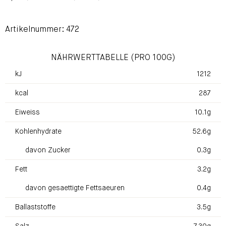
Artikelnummer: 472
NÄHRWERTTABELLE (PRO 100G)
kJ
1212
kcal
287
Eiweiss
10.1g
Kohlenhydrate
52.6g
davon Zucker
0.3g
Fett
3.2g
davon gesaettigte Fettsaeuren
0.4g
Ballaststoffe
3.5g