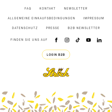
FAQ
KONTAKT
NEWSLETTER
ALLGEMEINE EINKAUFSBEDINGUNGEN
IMPRESSUM
DATENSCHUTZ
PRESSE
B2B NEWSLETTER
FINDEN SIE UNS AUF
FACEBOOK APP
INSTAGRAM
TIKTOK
YOUTUB
LINK
LOGIN B2B
Ströck