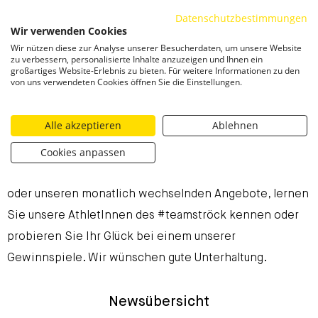
Datenschutzbestimmungen
ZUM INHALT SPRINGEN
Wir verwenden Cookies
Togg
Wir nützen diese zur Analyse unserer Besucherdaten, um unsere Website
zu verbessern, personalisierte Inhalte anzuzeigen und Ihnen ein
großartiges Website-Erlebnis zu bieten. Für weitere Informationen zu den
Aktuelle Neuigkeiten
von uns verwendeten Cookies öffnen Sie die Einstellungen.
Bei Ströck ist immer etwas los. Erfahren Sie hier laufend
Alle akzeptieren
Ablehnen
aktuelle Neuigkeiten aus unserer Backstube, lernen Sie
Cookies anpassen
unsere Produktinnovationen kennen, schmökern Sie in
der aktuellen Ausgabe unseres Magazins „griffig&glatt“
oder unseren monatlich wechselnden Angebote, lernen
Sie unsere AthletInnen des #teamströck kennen oder
probieren Sie Ihr Glück bei einem unserer
Gewinnspiele. Wir wünschen gute Unterhaltung.
Newsübersicht