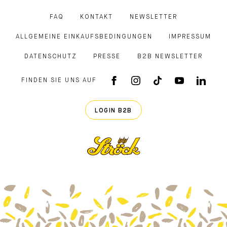
FAQ
KONTAKT
NEWSLETTER
ALLGEMEINE EINKAUFSBEDINGUNGEN
IMPRESSUM
DATENSCHUTZ
PRESSE
B2B NEWSLETTER
FINDEN SIE UNS AUF
FACEBOOK APP
INSTAGRAM
TIKTOK
YOUTUB
LINK
LOGIN B2B
Ströck