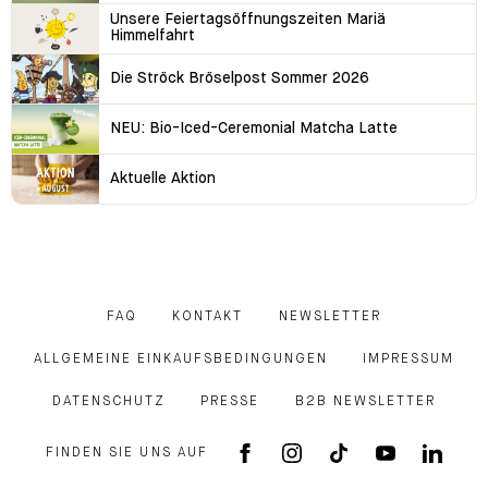
Unsere Feiertagsöffnungszeiten Mariä
Himmelfahrt
Die Ströck Bröselpost Sommer 2026
NEU: Bio-Iced-Ceremonial Matcha Latte
Aktuelle Aktion
FAQ
KONTAKT
NEWSLETTER
ALLGEMEINE EINKAUFSBEDINGUNGEN
IMPRESSUM
DATENSCHUTZ
PRESSE
B2B NEWSLETTER
FINDEN SIE UNS AUF
FACEBOOK APP
INSTAGRAM
TIKTOK
YOUTUB
LINK