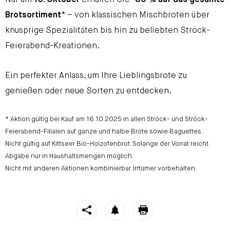
Nur am
16. Oktober
erhalten Sie
-30 % auf das gesamte
Brotsortiment
* – von klassischen Mischbroten über
knusprige Spezialitäten bis hin zu beliebten Ströck-
Feierabend-Kreationen.
Ein perfekter Anlass, um Ihre Lieblingsbrote zu
genießen oder neue Sorten zu entdecken.
* Aktion gültig bei Kauf am 16.10.2025 in allen Ströck- und Ströck-
Feierabend-Filialen auf ganze und halbe Brote sowie Baguettes.
Nicht gültig auf Kittseer Bio-Holzofenbrot. Solange der Vorrat reicht.
Abgabe nur in Haushaltsmengen möglich.
Nicht mit anderen Aktionen kombinierbar. Irrtümer vorbehalten.
https://stroeck.at/neuigkeiten/tag-des-brotes-bei-stroec
Toogle share
notification
print