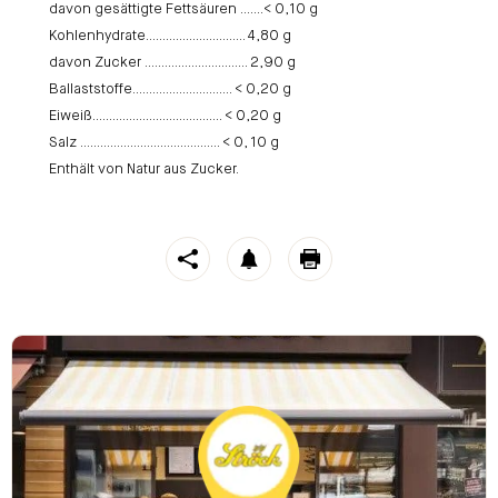
davon gesättigte Fettsäuren …….< 0,10 g
Kohlenhydrate………………………… 4,80 g
davon Zucker …………………………. 2,90 g
Ballaststoffe………………………… < 0,20 g
Eiweiß………………………………… < 0,20 g
Salz …………………………………… < 0, 10 g
Enthält von Natur aus Zucker.
https://stroeck.at/neuigkeiten/stroeck-te-biologisch/
Str
Toogle share
notification
print