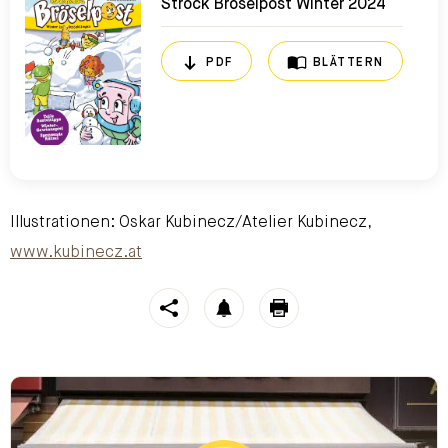
Ströck Bröselpost Winter 2024
PDF
BLÄTTERN
Illustrationen: Oskar Kubinecz/Atelier Kubinecz,
www.kubinecz.at
https://stroeck.at/neuigkeiten/die-stroeck-broeselpost-w
Toogle share
notification
print