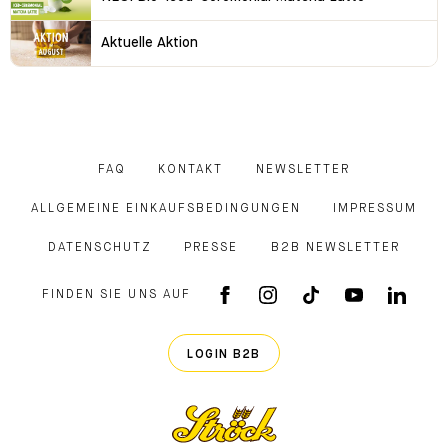
Aktuelle Aktion
FAQ
KONTAKT
NEWSLETTER
ALLGEMEINE EINKAUFSBEDINGUNGEN
IMPRESSUM
DATENSCHUTZ
PRESSE
B2B NEWSLETTER
FINDEN SIE UNS AUF
FACEBOOK APP
INSTAGRAM
TIKTOK
YOUTUB
LINK
LOGIN B2B