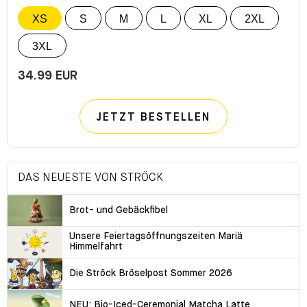
XS
S
M
L
XL
2XL
3XL
34.99 EUR
JETZT BESTELLEN
DAS NEUESTE VON STRÖCK
Brot- und Gebäckfibel
Unsere Feiertagsöffnungszeiten Mariä
Himmelfahrt
Die Ströck Bröselpost Sommer 2026
NEU: Bio-Iced-Ceremonial Matcha Latte