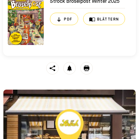
Ströck Bröselpost Winter 2025
PDF
BLÄTTERN
https://stroeck.at/neuigkeiten/die-strock-broeselpost-wi
Toogle share
notification
print