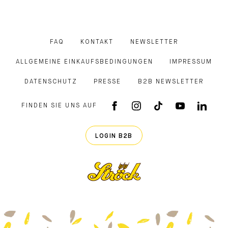
FAQ
KONTAKT
NEWSLETTER
ALLGEMEINE EINKAUFSBEDINGUNGEN
IMPRESSUM
DATENSCHUTZ
PRESSE
B2B NEWSLETTER
FINDEN SIE UNS AUF
FACEBOOK APP
INSTAGRAM
TIKTOK
YOUTUB
LINK
LOGIN B2B
Ströck