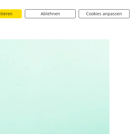
ptieren
Ablehnen
Cookies anpassen
Suchen
riere
Über uns
BROTique
 dropdown toggle
Neuigkeiten dropdown toggle
Neuigkeiten dropdown toggle
Submit
- [SHARE_URL]
Ströck - Ausgabe 52
[SHARE_URL]