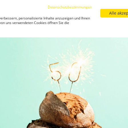
Datenschutzbestimmungen
Alle akze
Sortiment
Filialfinder
Neuigkeiten
Kar
erbessern, personalisierte Inhalte anzuzeigen und Ihnen
Neuigkeiten
 von uns verwendeten Cookies öffnen Sie die
abe-52/
Ausgabe 52
Ausgabe 52 - [SHARE_URL]
Ausgabe 52 