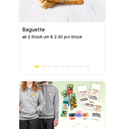
Baguette
Bio-Bag
ab 2 Stück um € 2,30 pro Stück
ab 2 Stück