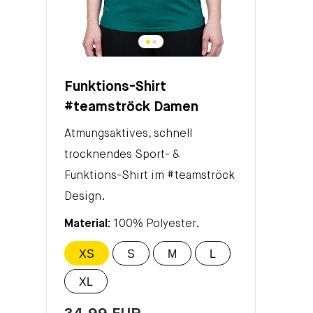
Funktions-Shirt
#teamströck Damen
Atmungsaktives, schnell
trocknendes Sport- &
Funktions-Shirt im #teamströck
Design.
Material:
100% Polyester.
XS
S
M
L
XL