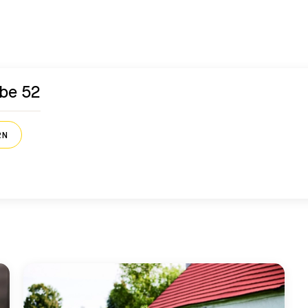
abe 52
RN