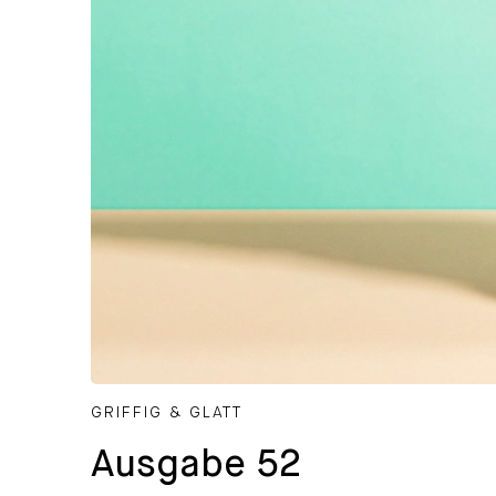
Ausgabe 52
CATEGORIZED AS
GRIFFIG & GLATT
Ausgabe 52