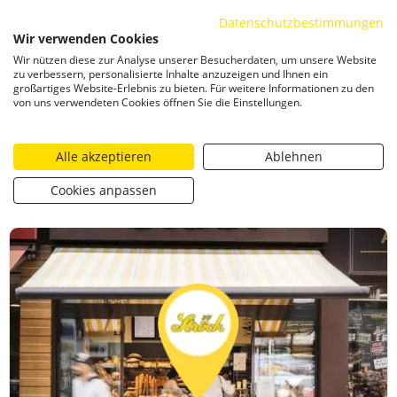
Datenschutzbestimmungen
ZUM INHALT SPRINGEN
Wir verwenden Cookies
Togg
Wir nützen diese zur Analyse unserer Besucherdaten, um unsere Website
CATEGORIZED AS
7. NOVEMBER 2024 09:23
zu verbessern, personalisierte Inhalte anzuzeigen und Ihnen ein
großartiges Website-Erlebnis zu bieten. Für weitere Informationen zu den
Gewinnspiel Loisium November 2024
von uns verwendeten Cookies öffnen Sie die Einstellungen.
Alle akzeptieren
Ablehnen
https://stroeck.at/competition/gewinnspiel-loisium-nov
Toogle share
print
Cookies anpassen