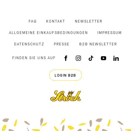
FAQ
KONTAKT
NEWSLETTER
ALLGEMEINE EINKAUFSBEDINGUNGEN
IMPRESSUM
DATENSCHUTZ
PRESSE
B2B NEWSLETTER
FINDEN SIE UNS AUF
FACEBOOK APP
INSTAGRAM
TIKTOK
YOUTUB
LINK
LOGIN B2B
Ströck