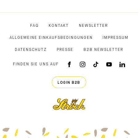
FAQ
KONTAKT
NEWSLETTER
ALLGEMEINE EINKAUFSBEDINGUNGEN
IMPRESSUM
DATENSCHUTZ
PRESSE
B2B NEWSLETTER
FINDEN SIE UNS AUF
FACEBOOK APP
INSTAGRAM
TIKTOK
YOUTUB
LINK
LOGIN B2B
Ströck