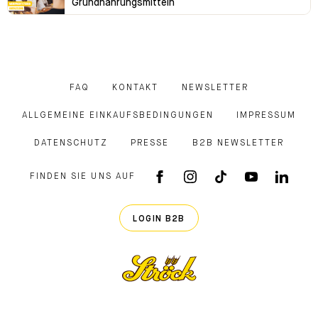
Grundnahrungsmitteln
FAQ
KONTAKT
NEWSLETTER
ALLGEMEINE EINKAUFSBEDINGUNGEN
IMPRESSUM
DATENSCHUTZ
PRESSE
B2B NEWSLETTER
FINDEN SIE UNS AUF
FACEBOOK APP
INSTAGRAM
TIKTOK
YOUTUB
LINK
LOGIN B2B
Ströck