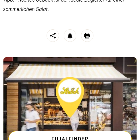
Tipp: Frisches Gebäck ist der ideale Begleiter für einen
sommerlichen Salat.
https://stroeck.at/neuigkeiten/sommersalat/
Rezept: Somme
Toogle share
notification
print
FILIALFINDER