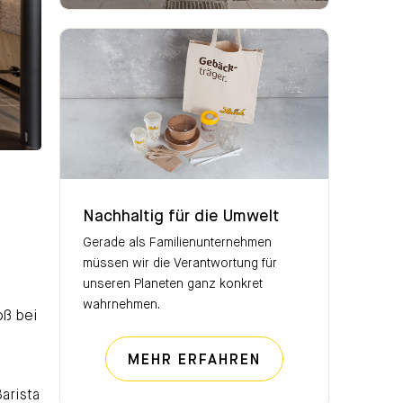
Nachhaltig für die Umwelt
Nachhaltig für die Umwelt
Gerade als Familienunternehmen
müssen wir die Verantwortung für
unseren Planeten ganz konkret
wahrnehmen.
oß bei
NACHHALTIG FÜR
MEHR ERFAHREN
arista