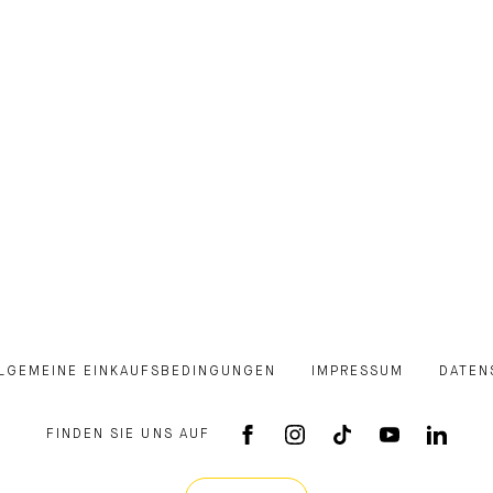
LGEMEINE EINKAUFSBEDINGUNGEN
IMPRESSUM
DATEN
FINDEN SIE UNS AUF
FACEBOOK APP
INSTAGRAM
TIKTOK
YOUTUB
LINK