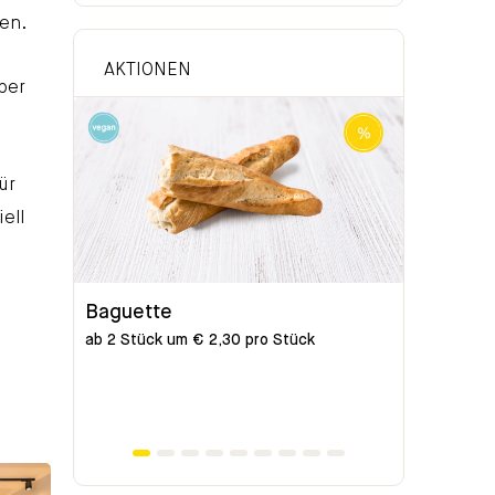
en.
AKTIONEN
ber
ür
ell
Baguette
Bio-Bag
ab 2 Stück um € 2,30 pro Stück
ab 2 Stück