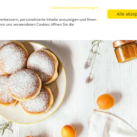
Datenschutzbestimmungen
Alle akze
Sortiment
Filialfinder
Neuigkeiten
Kar
erbessern, personalisierte Inhalte anzuzeigen und Ihnen
Neuigkeiten
 von uns verwendeten Cookies öffnen Sie die
lade/
Rezept: Marillenmarmelade
Rezept: Marillenmarmela