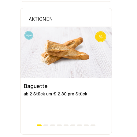
AKTIONEN
Baguette
Bio-Bag
ab 2 Stück um € 2,30 pro Stück
ab 2 Stück