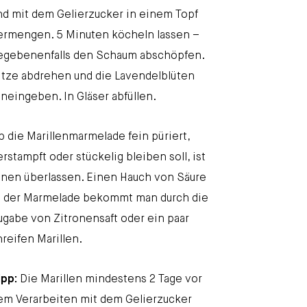
nd mit dem Gelierzucker in einem Topf
ermengen. 5 Minuten köcheln lassen –
egebenenfalls den Schaum abschöpfen.
itze abdrehen und die Lavendelblüten
ineingeben. In Gläser abfüllen.
b die Marillenmarmelade fein püriert,
erstampft oder stückelig bleiben soll, ist
hnen überlassen. Einen Hauch von Säure
n der Marmelade bekommt man durch die
ugabe von Zitronensaft oder ein paar
nreifen Marillen.
ipp:
Die Marillen mindestens 2 Tage vor
em Verarbeiten mit dem Gelierzucker