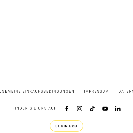
LGEMEINE EINKAUFSBEDINGUNGEN
IMPRESSUM
DATEN
FINDEN SIE UNS AUF
FACEBOOK APP
INSTAGRAM
TIKTOK
YOUTUB
LINK
LOGIN B2B