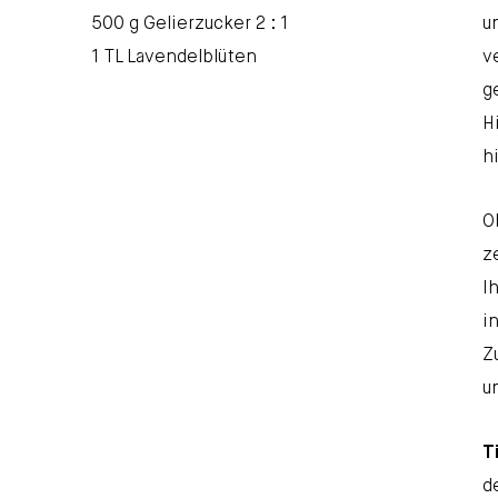
500 g Gelierzucker 2 : 1
u
1 TL Lavendelblüten
v
g
H
h
O
z
I
i
Z
u
T
d