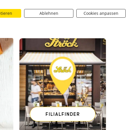
ptieren
Ablehnen
Cookies anpassen
Suchen
riere
Über uns
BROTique
 dropdown toggle
Neuigkeiten dropdown toggle
Neuigkeiten dropdown toggle
Submit
de - [SHARE_URL]
Rezept: Marillenmarmelade - [SHARE_U
FILIALFINDER