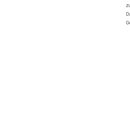
z
D
G