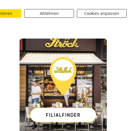
ptieren
Ablehnen
Cookies anpassen
Suchen
riere
Über uns
BROTique
 dropdown toggle
Neuigkeiten dropdown toggle
Neuigkeiten dropdown toggle
Submit
l Finale - [SHARE_URL]
Gewinnspiele Karl Finale - [SHARE
FILIALFINDER