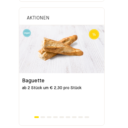
AKTIONEN
Baguette
Bio-Bag
ab 2 Stück um € 2,30 pro Stück
ab 2 Stück