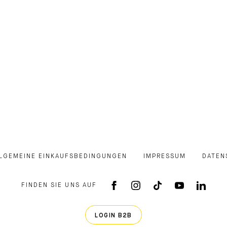
LGEMEINE EINKAUFSBEDINGUNGEN
IMPRESSUM
DATEN
FINDEN SIE UNS AUF
FACEBOOK APP
INSTAGRAM
TIKTOK
YOUTUB
LINK
LOGIN B2B