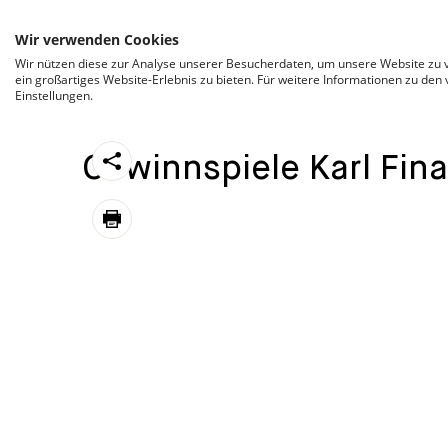
ZUM INHALT SPRINGEN
Wir verwenden Cookies
Wir nützen diese zur Analyse unserer Besucherdaten, um unsere Website zu v
ein großartiges Website-Erlebnis zu bieten. Für weitere Informationen zu den
Einstellungen.
CATEGORIZED AS
10. FEBRUAR 2026 08:59
https://stroeck.at/karl_competition/gewinnspie
Gewinnspiele Karl Fina
Toogle share
print