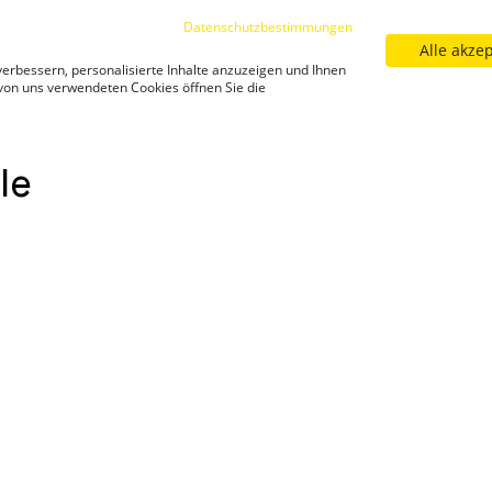
Datenschutzbestimmungen
Alle akze
Sortiment
Filialfinder
Neuigkeiten
Kar
erbessern, personalisierte Inhalte anzuzeigen und Ihnen
Neuigkeiten
 von uns verwendeten Cookies öffnen Sie die
le-karl-finale/
Gewinnspiele Karl Finale
Gewinnspiele Kar
le