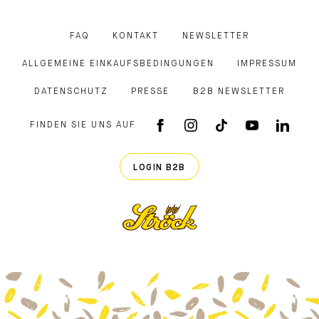
FAQ
KONTAKT
NEWSLETTER
ALLGEMEINE EINKAUFSBEDINGUNGEN
IMPRESSUM
DATENSCHUTZ
PRESSE
B2B NEWSLETTER
FINDEN SIE UNS AUF
FACEBOOK APP
INSTAGRAM
TIKTOK
YOUTUB
LINK
LOGIN B2B
Ströck