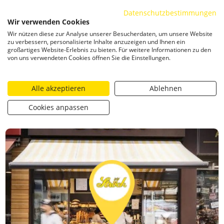
Datenschutzbestimmungen
ZUM INHALT SPRINGEN
Wir verwenden Cookies
Togg
Wir nützen diese zur Analyse unserer Besucherdaten, um unsere Website
CATEGORIZED AS
13. FEBRUAR 2024 22:38
zu verbessern, personalisierte Inhalte anzuzeigen und Ihnen ein
großartiges Website-Erlebnis zu bieten. Für weitere Informationen zu den
Ströck – Kaisermühlen
von uns verwendeten Cookies öffnen Sie die Einstellungen.
Alle akzeptieren
Ablehnen
https://stroeck.at/filialen/stroeck-kaisermuehlen/
Ströck 
Toogle share
print
Cookies anpassen