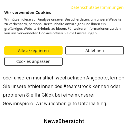
Datenschutzbestimmungen
ZUM INHALT SPRINGEN
Wir verwenden Cookies
Togg
Wir nützen diese zur Analyse unserer Besucherdaten, um unsere Website
zu verbessern, personalisierte Inhalte anzuzeigen und Ihnen ein
großartiges Website-Erlebnis zu bieten. Für weitere Informationen zu den
Aktuelle Neuigkeiten
von uns verwendeten Cookies öffnen Sie die Einstellungen.
Bei Ströck ist immer etwas los. Erfahren Sie hier laufend
Alle akzeptieren
Ablehnen
aktuelle Neuigkeiten aus unserer Backstube, lernen Sie
Cookies anpassen
unsere Produktinnovationen kennen, schmökern Sie in
der aktuellen Ausgabe unseres Magazins „griffig&glatt“
oder unseren monatlich wechselnden Angebote, lernen
Sie unsere AthletInnen des #teamströck kennen oder
probieren Sie Ihr Glück bei einem unserer
Gewinnspiele. Wir wünschen gute Unterhaltung.
Newsübersicht