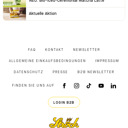
NEU: Bio-Iced-Ceremonial Matcha Latte
Aktuelle Aktion
FAQ
KONTAKT
NEWSLETTER
ALLGEMEINE EINKAUFSBEDINGUNGEN
IMPRESSUM
DATENSCHUTZ
PRESSE
B2B NEWSLETTER
FINDEN SIE UNS AUF
FACEBOOK APP
INSTAGRAM
TIKTOK
YOUTUB
LINK
LOGIN B2B