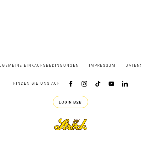
LGEMEINE EINKAUFSBEDINGUNGEN
IMPRESSUM
DATEN
FINDEN SIE UNS AUF
FACEBOOK APP
INSTAGRAM
TIKTOK
YOUTUB
LINK
LOGIN B2B
Ströck