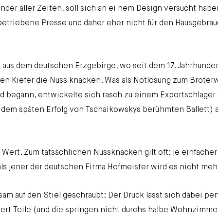
inder aller Zeiten, soll sich an ei nem Design versucht habe
etriebene Presse und daher eher nicht für den Hausgebra
us dem deutschen Erzgebirge, wo seit dem 17. Jahrhunder
ren Kiefer die Nuss knacken. Was als Notlösung zum Broter
 begann, entwickelte sich rasch zu einem Exportschlager 
 dem späten Erfolg von Tschaikowskys berühmten Ballett) 
Wert. Zum tatsächlichen Nussknacken gilt oft: je einfacher
ls jener der deutschen Firma Hofmeister wird es nicht meh
sam auf den Stiel geschraubt: Der Druck lässt sich dabei per
ndert Teile (und die springen nicht durchs halbe Wohnzimme