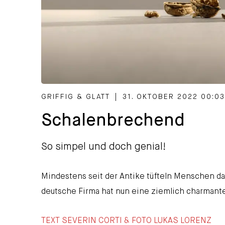
CATEGORIZED AS
GRIFFIG & GLATT
|
31. OKTOBER 2022 00:03
Schalenbrechend
So simpel und doch genial!
Mindestens seit der Antike tüfteln Menschen d
deutsche Firma hat nun eine ziemlich charmant
TEXT SEVERIN CORTI & FOTO LUKAS LORENZ