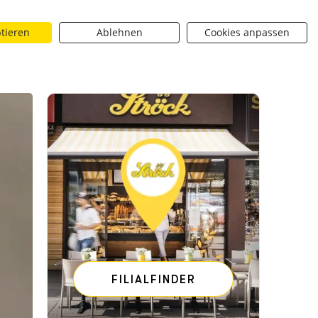
ptieren
Ablehnen
Cookies anpassen
Suchen
riere
Über uns
BROTique
 dropdown toggle
Neuigkeiten dropdown toggle
Neuigkeiten dropdown toggle
Submit
halenbrechend - [SHARE_URL]
Ströck - Schalenbrechend
FILIALFINDER