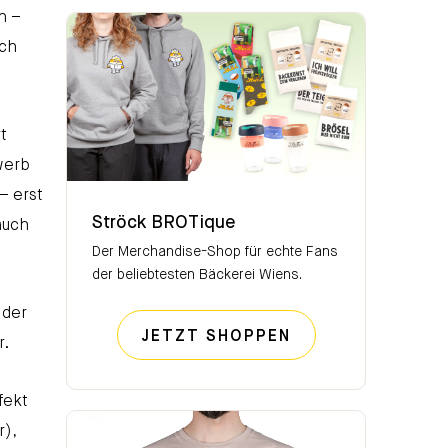
n –
uch
t
werb
Ströck BROTique
– erst
Ströck BROTique
auch
Der Merchandise-Shop für echte Fans
der beliebtesten Bäckerei Wiens.
 der
STRÖCK BROTIQ
JETZT SHOPPEN
r.
fekt
r),