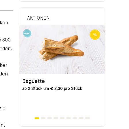
AKTIONEN
iken
m 300
unden.
cker
iden
Baguette
Bio-Bag
ab 2 Stück um € 2,30 pro Stück
ab 2 Stück
wie
n.