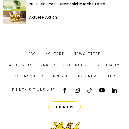
NEU: Bio-Iced-Ceremonial Matcha Latte
Aktuelle Aktion
FAQ
KONTAKT
NEWSLETTER
ALLGEMEINE EINKAUFSBEDINGUNGEN
IMPRESSUM
DATENSCHUTZ
PRESSE
B2B NEWSLETTER
FINDEN SIE UNS AUF
FACEBOOK APP
INSTAGRAM
TIKTOK
YOUTUB
LINK
LOGIN B2B