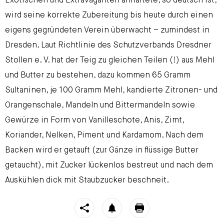
Exotischen und Extravaganten anhaftete, so deutsch ist,
wird seine korrekte Zubereitung bis heute durch einen
eigens gegründeten Verein überwacht – zumindest in
Dresden. Laut Richtlinie des Schutzverbands Dresdner
Stollen e. V. hat der Teig zu gleichen Teilen (!) aus Mehl
und Butter zu bestehen, dazu kommen 65 Gramm
Sultaninen, je 100 Gramm Mehl, kandierte Zitronen- und
Orangenschale, Mandeln und Bittermandeln sowie
Gewürze in Form von Vanilleschote, Anis, Zimt,
Koriander, Nelken, Piment und Kardamom. Nach dem
Backen wird er getauft (zur Gänze in flüssige Butter
getaucht), mit Zucker lückenlos bestreut und nach dem
Auskühlen dick mit Staubzucker beschneit.
https://stroeck.at/neuigkeiten/es-ist-ein-stollen/
Es ist e
Toogle share
notification
print