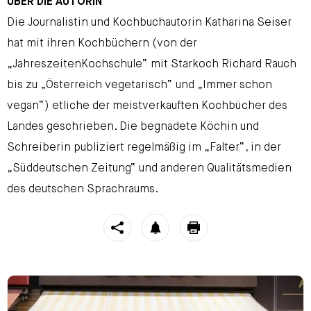
ÜBER DIE AUTORIN
Die Journalistin und Kochbuchautorin Katharina Seiser
hat mit ihren Kochbüchern (von der
„JahreszeitenKochschule“ mit Starkoch Richard Rauch
bis zu „Österreich vegetarisch“ und „Immer schon
vegan“) etliche der meistverkauften Kochbücher des
Landes geschrieben. Die begnadete Köchin und
Schreiberin publiziert regelmäßig im „Falter“, in der
„Süddeutschen Zeitung“ und anderen Qualitätsmedien
des deutschen Sprachraums.
https://stroeck.at/neuigkeiten/das-gute-brot-von-gestern
Toogle share
notification
print