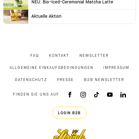
NEU: Bio-Iced-Ceremonial Matcha Latte
Aktuelle Aktion
FAQ
KONTAKT
NEWSLETTER
ALLGEMEINE EINKAUFSBEDINGUNGEN
IMPRESSUM
DATENSCHUTZ
PRESSE
B2B NEWSLETTER
FINDEN SIE UNS AUF
FACEBOOK APP
INSTAGRAM
TIKTOK
YOUTUB
LINK
LOGIN B2B