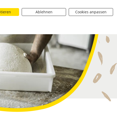
ptieren
Ablehnen
Cookies anpassen
Suchen
riere
Über uns
BROTique
 dropdown toggle
Neuigkeiten dropdown toggle
Neuigkeiten dropdown toggle
Submit