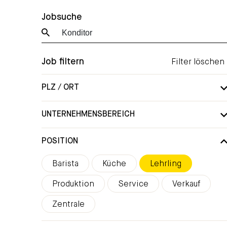
Jobsuche
Job filtern
Filter löschen
PLZ / ORT
F
UNTERNEHMENSBEREICH
F
Filter Kategorie Toggle
POSITION
Barista
Küche
Lehrling
Produktion
Service
Verkauf
Zentrale