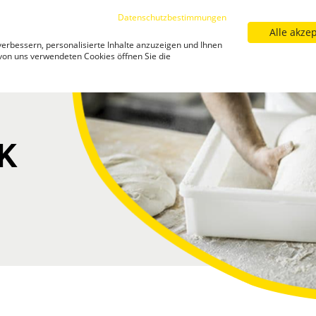
Datenschutzbestimmungen
Alle akze
Sortiment
Filialfinder
Neuigkeiten
Kar
erbessern, personalisierte Inhalte anzuzeigen und Ihnen
Neuigkeiten
 von uns verwendeten Cookies öffnen Sie die
K