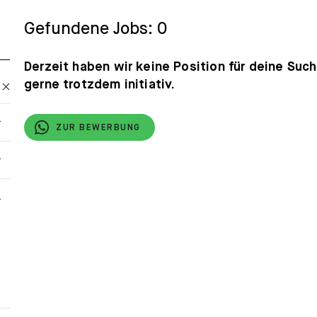
Gefundene Jobs: 0
Derzeit haben wir keine Position für deine Suc
gerne trotzdem initiativ.
ZUR BEWERBUNG
ilter Eigenschaften Toggle
ilter Kategorie Toggle