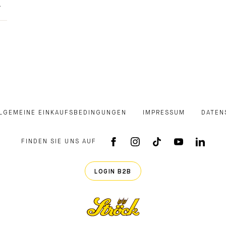
ilter Kategorie Toggle
LGEMEINE EINKAUFSBEDINGUNGEN
IMPRESSUM
DATEN
FINDEN SIE UNS AUF
FACEBOOK APP
INSTAGRAM
TIKTOK
YOUTUB
LINK
LOGIN B2B
Ströck