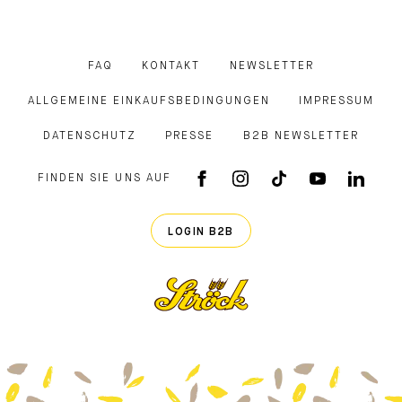
FAQ
KONTAKT
NEWSLETTER
ALLGEMEINE EINKAUFSBEDINGUNGEN
IMPRESSUM
DATENSCHUTZ
PRESSE
B2B NEWSLETTER
FINDEN SIE UNS AUF
FACEBOOK APP
INSTAGRAM
TIKTOK
YOUTUB
LINK
LOGIN B2B
Ströck