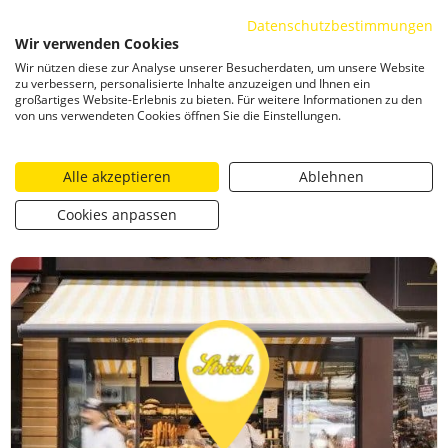
Datenschutzbestimmungen
ZUM INHALT SPRINGEN
Wir verwenden Cookies
Togg
Wir nützen diese zur Analyse unserer Besucherdaten, um unsere Website
CATEGORIZED AS
13. FEBRUAR 2024 22:38
zu verbessern, personalisierte Inhalte anzuzeigen und Ihnen ein
großartiges Website-Erlebnis zu bieten. Für weitere Informationen zu den
Ströck – Frauenstiftgasse
von uns verwendeten Cookies öffnen Sie die Einstellungen.
Alle akzeptieren
Ablehnen
https://stroeck.at/filialen/stroeck-frauenstiftgasse/
Ströck 
Toogle share
print
Cookies anpassen