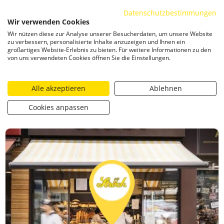
Datenschutzbestimmungen
ZUM INHALT SPRINGEN
Wir verwenden Cookies
Togg
Wir nützen diese zur Analyse unserer Besucherdaten, um unsere Website
CATEGORIZED AS
13. FEBRUAR 2024 22:38
zu verbessern, personalisierte Inhalte anzuzeigen und Ihnen ein
großartiges Website-Erlebnis zu bieten. Für weitere Informationen zu den
Ströck – Floridsdorf U-Bahn
von uns verwendeten Cookies öffnen Sie die Einstellungen.
Alle akzeptieren
Ablehnen
https://stroeck.at/filialen/stroeck-floridsdorf-u-bahn/
Ströc
Toogle share
print
Cookies anpassen