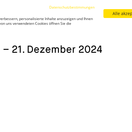
Datenschutzbestimmungen
Alle akze
Sortiment
Filialfinder
Neuigkeiten
Kar
erbessern, personalisierte Inhalte anzuzeigen und Ihnen
Neuigkeiten
 von uns verwendeten Cookies öffnen Sie die
ntkalender-21-dezember-2024/
Ströck Adventkalender – 21
 – 21. Dezember 2024