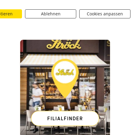
ptieren
Ablehnen
Cookies anpassen
Suchen
riere
Über uns
BROTique
 dropdown toggle
Neuigkeiten dropdown toggle
Neuigkeiten dropdown toggle
Submit
. Dezember 2024
Ströck Adventkalender – 21. Dezember 2
FILIALFINDER