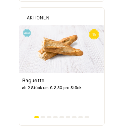
AKTIONEN
Baguette
Bio-Bag
ab 2 Stück um € 2,30 pro Stück
ab 2 Stück