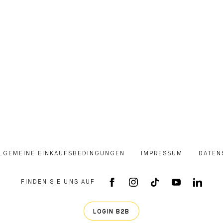
LGEMEINE EINKAUFSBEDINGUNGEN
IMPRESSUM
DATEN
FINDEN SIE UNS AUF
FACEBOOK APP
INSTAGRAM
TIKTOK
YOUTUB
LINK
LOGIN B2B