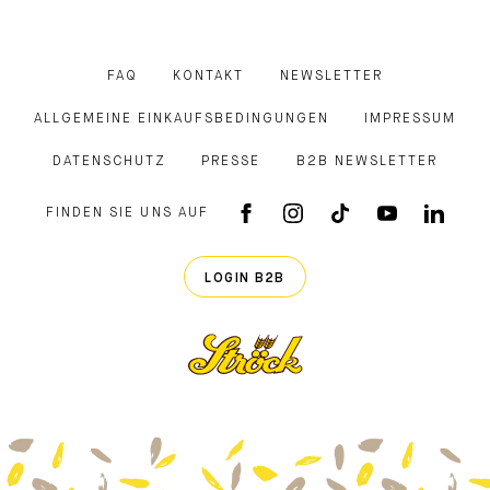
FAQ
KONTAKT
NEWSLETTER
ALLGEMEINE EINKAUFSBEDINGUNGEN
IMPRESSUM
DATENSCHUTZ
PRESSE
B2B NEWSLETTER
FINDEN SIE UNS AUF
FACEBOOK APP
INSTAGRAM
TIKTOK
YOUTUB
LINK
LOGIN B2B
Ströck