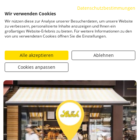
Datenschutzbestimmungen
ZUM INHALT SPRINGEN
Wir verwenden Cookies
Togg
Wir nützen diese zur Analyse unserer Besucherdaten, um unsere Website
CATEGORIZED AS
29. NOVEMBER 2024 17:18
zu verbessern, personalisierte Inhalte anzuzeigen und Ihnen ein
großartiges Website-Erlebnis zu bieten. Für weitere Informationen zu den
Ströck Adventkalender – 11. Dezember 2024
von uns verwendeten Cookies öffnen Sie die Einstellungen.
Alle akzeptieren
Ablehnen
https://stroeck.at/competition/stroeck-adventkalender-
Toogle share
print
Cookies anpassen