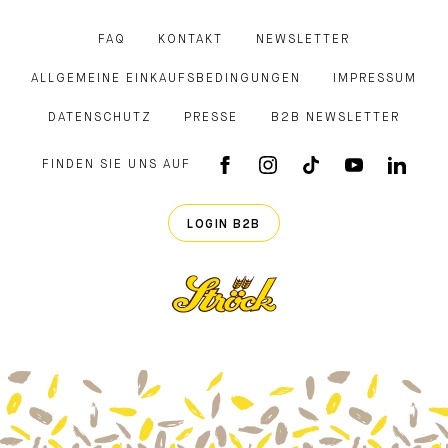
FAQ
KONTAKT
NEWSLETTER
ALLGEMEINE EINKAUFSBEDINGUNGEN
IMPRESSUM
DATENSCHUTZ
PRESSE
B2B NEWSLETTER
FINDEN SIE UNS AUF
FACEBOOK APP
INSTAGRAM
TIKTOK
YOUTUB
LINK
LOGIN B2B
Ströck