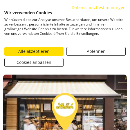
Datenschutzbestimmungen
ZUM INHALT SPRINGEN
Wir verwenden Cookies
Togg
Wir nützen diese zur Analyse unserer Besucherdaten, um unsere Website
CATEGORIZED AS
14. JUNI 2024 22:40
zu verbessern, personalisierte Inhalte anzuzeigen und Ihnen ein
großartiges Website-Erlebnis zu bieten. Für weitere Informationen zu den
Gewinnspiel Simperl g&g60
von uns verwendeten Cookies öffnen Sie die Einstellungen.
Alle akzeptieren
Ablehnen
https://stroeck.at/competition/gewinnspiel-simperl-gg60
Toogle share
print
Cookies anpassen