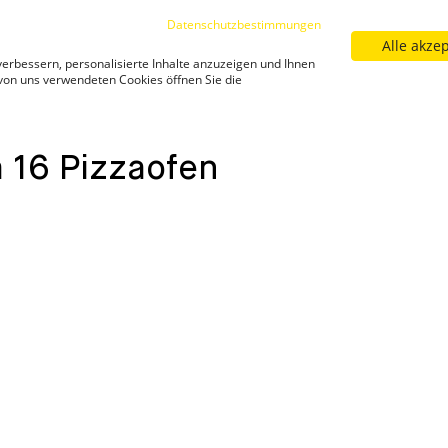
Datenschutzbestimmungen
Alle akze
Sortiment
Filialfinder
Neuigkeiten
Kar
erbessern, personalisierte Inhalte anzuzeigen und Ihnen
Neuigkeiten
 von uns verwendeten Cookies öffnen Sie die
ooni-koda-16-pizzaofen/
Gewinnspiel Ooni Koda 16 Pizzaof
 16 Pizzaofen