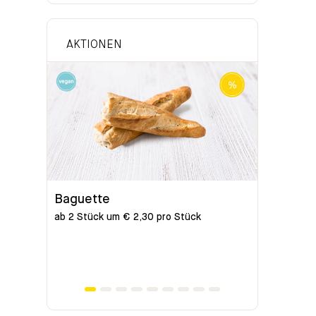
AKTIONEN
Baguette
Bio-Bag
ab 2 Stück um € 2,30 pro Stück
ab 2 Stück