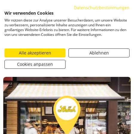
Datenschutzbestimmungen
ZUM INHALT SPRINGEN
Wir verwenden Cookies
Togg
Wir nützen diese zur Analyse unserer Besucherdaten, um unsere Website
CATEGORIZED AS
24. JULI 2025 14:03
zu verbessern, personalisierte Inhalte anzuzeigen und Ihnen ein
großartiges Website-Erlebnis zu bieten. Für weitere Informationen zu den
Gewinnspiel Liszt Festival 2025
von uns verwendeten Cookies öffnen Sie die Einstellungen.
Alle akzeptieren
Ablehnen
https://stroeck.at/competition/gewinnspiel-liszt-festival
Toogle share
print
Cookies anpassen