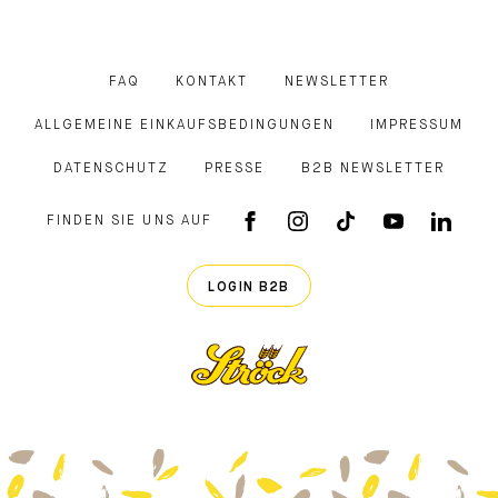
FAQ
KONTAKT
NEWSLETTER
ALLGEMEINE EINKAUFSBEDINGUNGEN
IMPRESSUM
DATENSCHUTZ
PRESSE
B2B NEWSLETTER
FINDEN SIE UNS AUF
FACEBOOK APP
INSTAGRAM
TIKTOK
YOUTUB
LINK
LOGIN B2B
Ströck