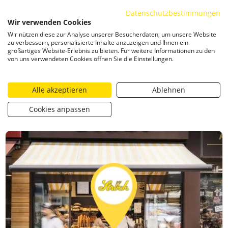
Datenschutzbestimmungen
ZUM INHALT SPRINGEN
Wir verwenden Cookies
Togg
Wir nützen diese zur Analyse unserer Besucherdaten, um unsere Website
CATEGORIZED AS
19. APRIL 2021 20:29
zu verbessern, personalisierte Inhalte anzuzeigen und Ihnen ein
großartiges Website-Erlebnis zu bieten. Für weitere Informationen zu den
Gewinnspiel – Heimgart Keimschale Starterkit
von uns verwendeten Cookies öffnen Sie die Einstellungen.
Alle akzeptieren
Ablehnen
https://stroeck.at/competition/gewinnspiel-heimgart-keim
Toogle share
print
Cookies anpassen