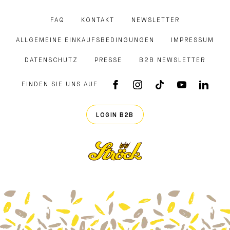
FAQ
KONTAKT
NEWSLETTER
ALLGEMEINE EINKAUFSBEDINGUNGEN
IMPRESSUM
DATENSCHUTZ
PRESSE
B2B NEWSLETTER
FINDEN SIE UNS AUF
FACEBOOK APP
INSTAGRAM
TIKTOK
YOUTUB
LINK
LOGIN B2B
Ströck