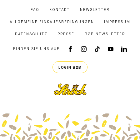
FAQ
KONTAKT
NEWSLETTER
ALLGEMEINE EINKAUFSBEDINGUNGEN
IMPRESSUM
DATENSCHUTZ
PRESSE
B2B NEWSLETTER
FINDEN SIE UNS AUF
FACEBOOK APP
INSTAGRAM
TIKTOK
YOUTUB
LINK
LOGIN B2B
Ströck