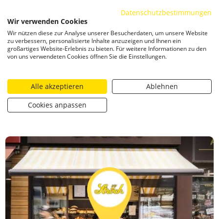
Datenschutzbestimmungen
ZUM INHALT SPRINGEN
Wir verwenden Cookies
Togg
Wir nützen diese zur Analyse unserer Besucherdaten, um unsere Website
CATEGORIZED AS
17. FEBRUAR 2026 08:04
zu verbessern, personalisierte Inhalte anzuzeigen und Ihnen ein
großartiges Website-Erlebnis zu bieten. Für weitere Informationen zu den
Gewinnspiel – 38. ASICS Österreichischer
von uns verwendeten Cookies öffnen Sie die Einstellungen.
Frauenlauf
Alle akzeptieren
Ablehnen
https://stroeck.at/competition/gewinnspiel-38-asics-oest
Cookies anpassen
Toogle share
print