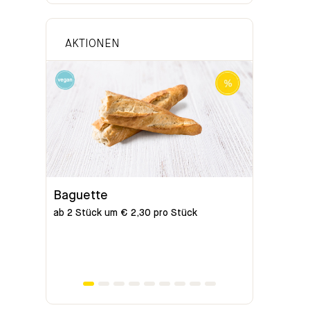
AKTIONEN
Baguette
Bio-Bag
ab 2 Stück um € 2,30 pro Stück
ab 2 Stück