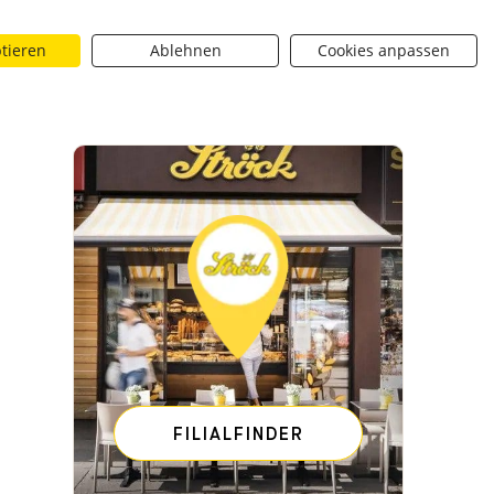
ptieren
Ablehnen
Cookies anpassen
Suchen
riere
Über uns
BROTique
 dropdown toggle
Neuigkeiten dropdown toggle
Neuigkeiten dropdown toggle
Submit
chischer Frauenlauf
Gewinnspiel – 34. Österreichischer Fra
FILIALFINDER