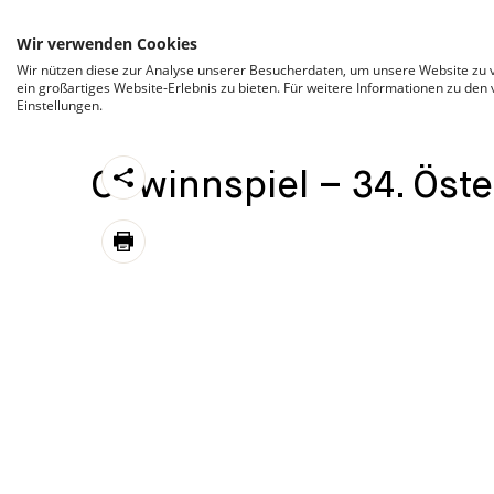
ZUM INHALT SPRINGEN
Wir verwenden Cookies
Wir nützen diese zur Analyse unserer Besucherdaten, um unsere Website zu v
ein großartiges Website-Erlebnis zu bieten. Für weitere Informationen zu den
Einstellungen.
CATEGORIZED AS
22. FEBRUAR 2022 11:49
https://stroeck.at/competition/gewinnspiel-34
Gewinnspiel – 34. Öste
Toogle share
print