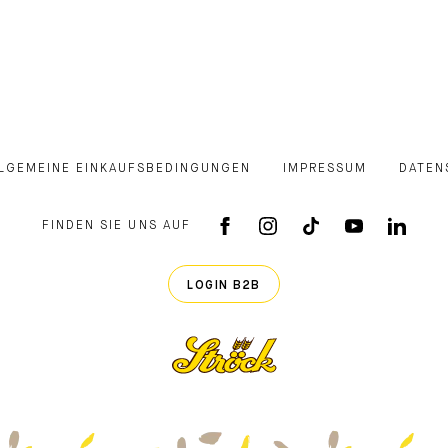
LGEMEINE EINKAUFSBEDINGUNGEN
IMPRESSUM
DATEN
FINDEN SIE UNS AUF
FACEBOOK APP
INSTAGRAM
TIKTOK
YOUTUB
LINK
LOGIN B2B
Ströck