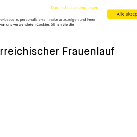
Datenschutzbestimmungen
Alle akze
Sortiment
Filialfinder
Neuigkeiten
Kar
erbessern, personalisierte Inhalte anzuzeigen und Ihnen
Neuigkeiten
 von uns verwendeten Cookies öffnen Sie die
-oesterreichischer-frauenlauf/
Gewinnspiel – 34. Österrei
rreichischer Frauenlauf